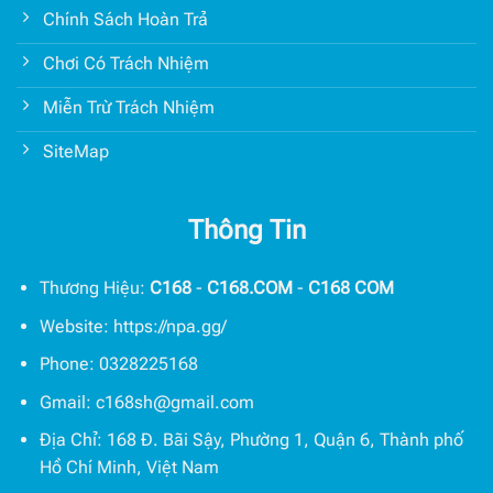
Chính Sách Hoàn Trả
Chơi Có Trách Nhiệm
Miễn Trừ Trách Nhiệm
SiteMap
Thông Tin
Thương Hiệu:
C168
-
C168.COM
-
C168 COM
Website:
https://npa.gg/
Phone: 0328225168
Gmail:
c168sh@gmail.com
Địa Chỉ: 168 Đ. Bãi Sậy, Phường 1, Quận 6, Thành phố
Hồ Chí Minh, Việt Nam