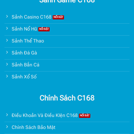
Sảnh Casino C168
Sảnh Nổ Hũ
Sảnh Thể Thao
Sảnh Đá Gà
Sảnh Bắn Cá
Sảnh Xổ Số
Chính Sách C168
Điều Khoản Và Điều KIện C168
Chính Sách Bảo Mật