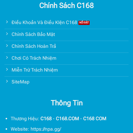
Chính Sách C168
Điều Khoản Và Điều KIện C168
Chính Sách Bảo Mật
Chính Sách Hoàn Trả
Chơi Có Trách Nhiệm
Miễn Trừ Trách Nhiệm
SiteMap
Thông Tin
Thương Hiệu:
C168
-
C168.COM
-
C168 COM
Website:
https://npa.gg/