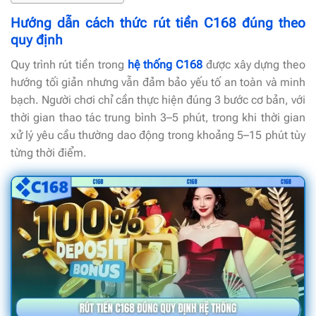
Hướng dẫn cách thức rút tiền C168 đúng theo
quy định
Quy trình rút tiền trong
hệ thống C168
được xây dựng theo
hướng tối giản nhưng vẫn đảm bảo yếu tố an toàn và minh
bạch. Người chơi chỉ cần thực hiện đúng 3 bước cơ bản, với
thời gian thao tác trung bình 3–5 phút, trong khi thời gian
xử lý yêu cầu thường dao động trong khoảng 5–15 phút tùy
từng thời điểm.