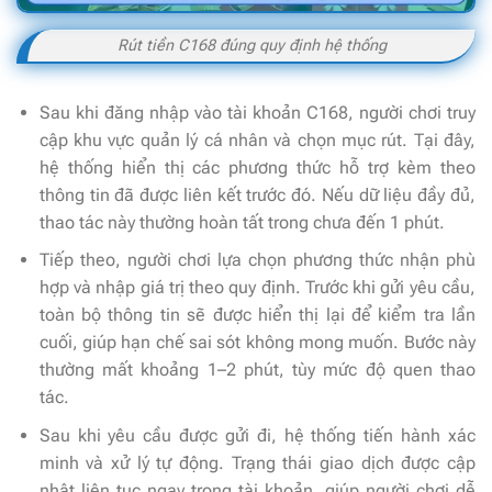
Rút tiền C168 đúng quy định hệ thống
Sau khi đăng nhập vào tài khoản C168, người chơi truy
cập khu vực quản lý cá nhân và chọn mục rút. Tại đây,
hệ thống hiển thị các phương thức hỗ trợ kèm theo
thông tin đã được liên kết trước đó. Nếu dữ liệu đầy đủ,
thao tác này thường hoàn tất trong chưa đến 1 phút.
Tiếp theo, người chơi lựa chọn phương thức nhận phù
hợp và nhập giá trị theo quy định. Trước khi gửi yêu cầu,
toàn bộ thông tin sẽ được hiển thị lại để kiểm tra lần
cuối, giúp hạn chế sai sót không mong muốn. Bước này
thường mất khoảng 1–2 phút, tùy mức độ quen thao
tác.
Sau khi yêu cầu được gửi đi, hệ thống tiến hành xác
minh và xử lý tự động. Trạng thái giao dịch được cập
nhật liên tục ngay trong tài khoản, giúp người chơi dễ