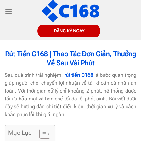
Bỏ
qua
nội
dung
ĐĂNG KÝ NGAY
Rút Tiền C168 | Thao Tác Đơn Giản, Thưởng
Về Sau Vài Phút
Sau quá trình trải nghiệm,
rút tiền C168
là bước quan trọng
giúp người chơi chuyển lợi nhuận về tài khoản cá nhân an
toàn. Với thời gian xử lý chỉ khoảng 2 phút, hệ thống được
tối ưu bảo mật và hạn chế tối đa lỗi phát sinh. Bài viết dưới
đây sẽ hướng dẫn chi tiết điều kiện, thời gian xử lý và cách
khắc phục lỗi khi giải ngân.
Mục Lục