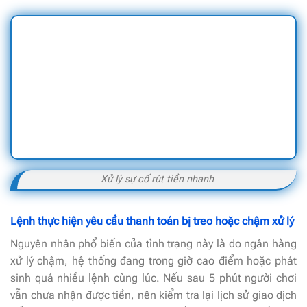
Xử lý sự cố rút tiền nhanh
Lệnh thực hiện yêu cầu thanh toán bị treo hoặc chậm xử lý
Nguyên nhân phổ biến của tình trạng này là do ngân hàng
xử lý chậm, hệ thống đang trong giờ cao điểm hoặc phát
sinh quá nhiều lệnh cùng lúc. Nếu sau 5 phút người chơi
vẫn chưa nhận được tiền, nên kiểm tra lại lịch sử giao dịch