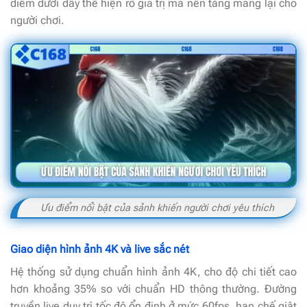
điểm dưới đây thể hiện rõ giá trị mà nền tảng mang lại cho
người chơi.
Ưu điểm nổi bật của sảnh khiến người chơi yêu thích
Giao diện hình ảnh 4K và live sắc nét
Hệ thống sử dụng chuẩn hình ảnh 4K, cho độ chi tiết cao
hơn khoảng 35% so với chuẩn HD thông thường. Đường
truyền live duy trì tốc độ ổn định ở mức 60fps, hạn chế giật