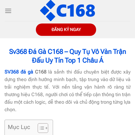
Bỏ
qua
nội
dung
ĐĂNG KÝ NGAY
Sv368 Đá Gà C168 – Quy Tụ Vô Vàn Trận
Đấu Uy Tín Top 1 Châu Á
SV368 đá gà
C168
là sảnh thi đấu chuyên biệt được xây
dựng theo định hướng minh bạch, tập trung vào dữ liệu và
trải nghiệm thực tế. Với nền tảng vận hành rõ ràng từ
thương hiệu C168, người chơi có thể tiếp cận thông tin trận
đấu một cách logic, dễ theo dõi và chủ động trong từng lựa
chọn.
Mục Lục