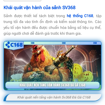
Khái quát vận hành của sảnh SV368
Sảnh được thiết kế tách biệt trong
hệ thống C168
, tập
trung tối đa vào tính ổn định và kiểm soát thông tin. Các
yếu tố vận hành đều được chuẩn hóa bằng số liệu cụ thể,
giúp người chơi dễ đánh giá trước khi tham gia.
Khái quát nền tảng vận hành Sv368 Đá Gà C168