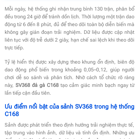
Mỗi ngày, hệ thống ghi nhận trung bình 130 trận, phân bổ
đều trong 24 giờ để tránh dồn lịch. Thời lượng một trận dao
động từ 6 đến 8 phút, đủ để theo dõi toàn bộ diễn biến mà
không gây gián đoạn trải nghiệm. Dữ liệu được cập nhật
liên tục với độ trễ dưới 2 giây, hạn chế sai lệch khi theo dõi
trực tiếp.
Tỷ lệ hiển thị được xây dựng theo khung ổn định, biên độ
dao động phổ biến trong khoảng 0,05–0,12, giúp người
chơi dễ so sánh và phân tích. Nhờ cách tổ chức rõ ràng
này,
SV368 đá gà C168
tạo cảm giác minh bạch ngay từ
lần tiếp cận đầu tiên.
Ưu điểm nổi bật của sảnh SV368 trong hệ thống
C168
Sảnh được phát triển theo định hướng trải nghiệm thực tế,
tập trung vào hình ảnh, dữ liệu và tính ổn định. Những ưu