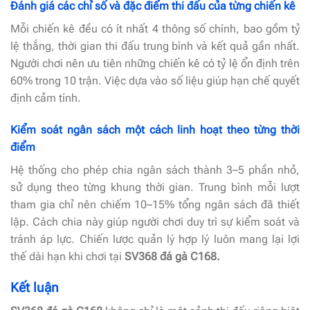
Đánh giá các chỉ số và đặc điểm thi đấu của từng chiến kê
Mỗi chiến kê đều có ít nhất 4 thông số chính, bao gồm tỷ
lệ thắng, thời gian thi đấu trung bình và kết quả gần nhất.
Người chơi nên ưu tiên những chiến kê có tỷ lệ ổn định trên
60% trong 10 trận. Việc dựa vào số liệu giúp hạn chế quyết
định cảm tính.
Kiểm soát ngân sách một cách linh hoạt theo từng thời
điểm
Hệ thống cho phép chia ngân sách thành 3–5 phần nhỏ,
sử dụng theo từng khung thời gian. Trung bình mỗi lượt
tham gia chỉ nên chiếm 10–15% tổng ngân sách đã thiết
lập. Cách chia này giúp người chơi duy trì sự kiểm soát và
tránh áp lực. Chiến lược quản lý hợp lý luôn mang lại lợi
thế dài hạn khi chơi tại
SV368 đá gà C168.
Kết luận