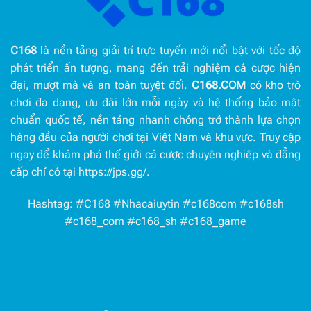
C168
là nền tảng giải trí trực tuyến mới nổi bật với tốc độ
phát triển ấn tượng, mang đến trải nghiệm cá cược hiện
đại, mượt mà và an toàn tuyệt đối.
C168.COM
có kho trò
chơi đa dạng, ưu đãi lớn mỗi ngày và hệ thống bảo mật
chuẩn quốc tế, nền tảng nhanh chóng trở thành lựa chọn
hàng đầu của người chơi tại Việt Nam và khu vực. Truy cập
ngay để khám phá thế giới cá cược chuyên nghiệp và đẳng
cấp chỉ có tại https://jps.gg/.
Hashtag: #C168 #Nhacaiuytin #c168com #c168sh
#c168_com #c168_sh #c168_game