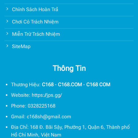
Chính Sách Hoàn Trả
Chơi Có Trách Nhiệm
Miễn Trừ Trách Nhiệm
SiteMap
Thông Tin
Thương Hiệu:
C168
-
C168.COM
-
C168 COM
Website:
https://jps.gg/
Phone: 0328225168
Gmail:
c168sh@gmail.com
Địa Chỉ: 168 Đ. Bãi Sậy, Phường 1, Quận 6, Thành phố
Hồ Chí Minh, Việt Nam