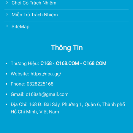
Chơi Có Trách Nhiệm
Miễn Trừ Trách Nhiệm
SiteMap
Thông Tin
Thương Hiệu:
C168
-
C168.COM
-
C168 COM
Website:
https://npa.gg/
Phone: 0328225168
Gmail:
c168sh@gmail.com
Địa Chỉ: 168 Đ. Bãi Sậy, Phường 1, Quận 6, Thành phố
Hồ Chí Minh, Việt Nam